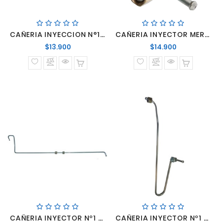
CAÑERIA INYECCION N°1 CUMMINS ISBe
CAÑERIA INYECTOR MERCEDES BENZ LO-914 LO-915 LO-916 OM-904 906 924 926
Precio
Precio
$13.900
$14.900
normal
normal
CAÑERIA INYECTOR Nº1 OM 447 449
CAÑERIA INYECTOR Nº1 OM366 CON TURBO