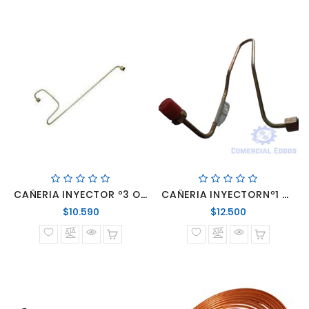
CAÑERIA INYECTOR º3 OM 447 449
CAÑERIA INYECTORNº1 OM366 ECOLOGICO
Precio
Precio
$10.590
$12.500
normal
normal