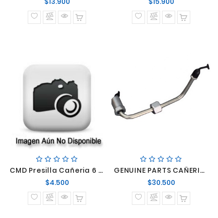
Precio
Precio
$13.900
$15.900
normal
normal
CMD Presilla Cañeria 6 Lineas
GENUINE PARTS CAÑERIA INYECTOR CUMMINS ISF 2.8/3.8
Precio
Precio
$4.500
$30.500
normal
normal