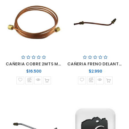
CAÑERIA COBRE 2MTS MARCADOR TEMPERATURA ROSCA 3/8NF
CAÑERIA FRENO DELANTERO DERECHO LO809 812 814 712
Precio
Precio
$16.500
$2.990
normal
normal