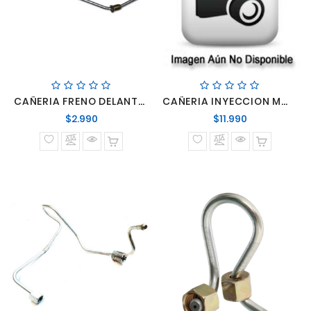
CAÑERIA FRENO DELANTERO IZQUIERDO LO809 812 814 712
CAÑERIA INYECCION MWM 4.10 N°2
Precio
Precio
$2.990
$11.990
normal
normal