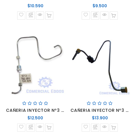
Precio
Precio
$10.590
$9.500
normal
normal
CAÑERIA INYECTOR Nº3 712-809-812-814
CAÑERIA INYECTOR Nº3 OM366 ECOLOGICO
Precio
Precio
$12.500
$13.900
normal
normal