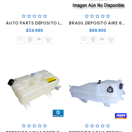
AUTO PARTS DEPOSITO LIMPIA PARABRISA DELANTERO CON BOMBA TOYOTA YARIS 23 - 24
BRASIL DEPOSITO AIRE 60LT
Precio
Precio
$34.990
$69.900
normal
normal