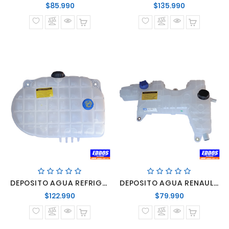
Precio
Precio
$85.990
$135.990
normal
normal
DEPOSITO AGUA REFRIGERANTE VOLVO FM
DEPOSITO AGUA RENAULT/DAF/VOLVO FL LINEA VM 210/220/240/260/270 EURO 6
Precio
Precio
$122.990
$79.990
normal
normal