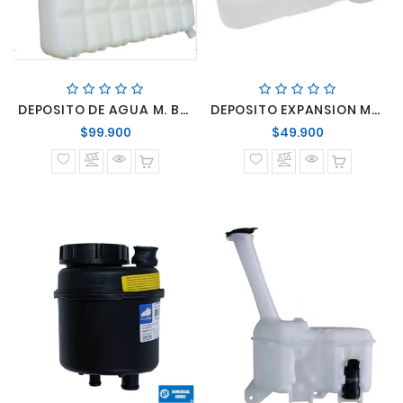
DEPOSITO DE AGUA M. BENZ OM616
DEPOSITO EXPANSION MERCEDES BENZ OF1721 OH1417 O500
Precio
Precio
$99.900
$49.900
normal
normal