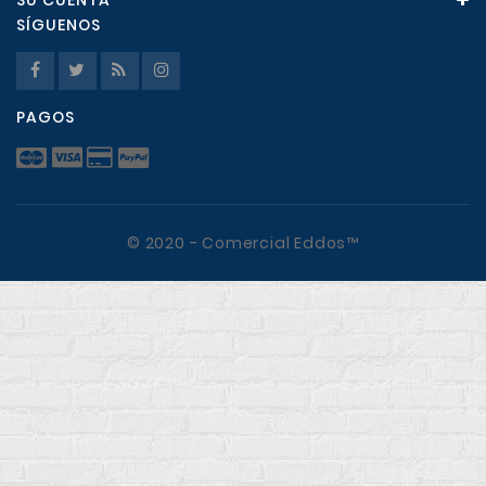
SU CUENTA
SÍGUENOS
PAGOS
© 2020 - Comercial Eddos™