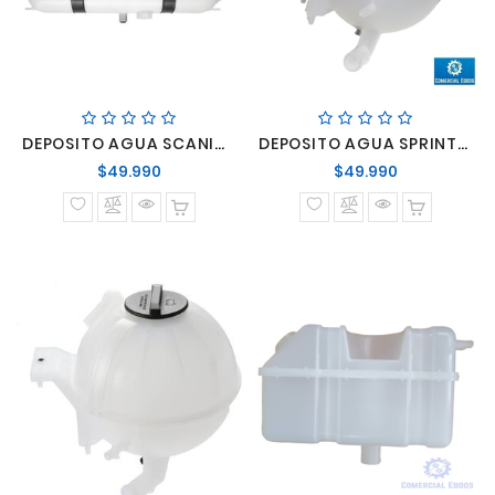
DEPOSITO AGUA SCANIA SIN SENSOR CON ALIMENTACION CENTRAL
DEPOSITO AGUA SPRINTER 515 CDI OM 651 S/TAPA
Precio
Precio
$49.990
$49.990
normal
normal