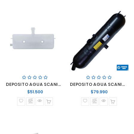
DEPOSITO AGUA SCANIA 113-112
DEPOSITO AGUA SCANIA BUSES SERIES K
Precio
Precio
$51.500
$79.990
normal
normal