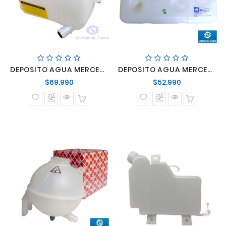
DEPOSITO AGUA MERCEDES BENZ OM-904 LO-914/LO-915
DEPOSITO AGUA MERCEDES BENZ SERIES OF/OH/O-500U/O-500R/O-500M
Precio
Precio
$69.990
$52.990
normal
normal