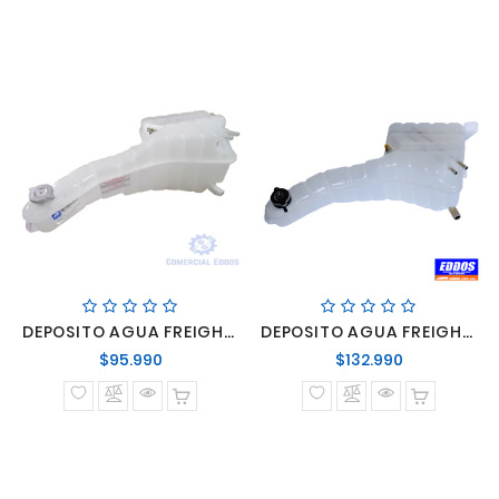
DEPOSITO AGUA FREIGHTLINER M2
DEPOSITO AGUA FREIGHTLINER M2
Precio
Precio
$95.990
$132.990
normal
normal