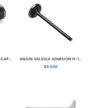
ANJUN JUEGO VALVULA ESCAPE HYUNDAI HI 05.. PORTER 05.. FRONTIER 05..
ANJUN VALVULA ADMISION H-100 1998->2004 D4BA/BB
$5.500
o
Precio
al
normal