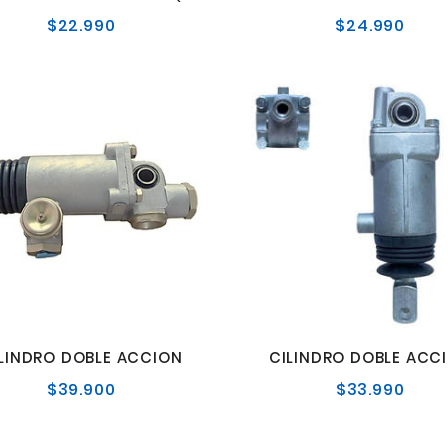
$22.990
$24.990
Precio
Preci
normal
norm
LINDRO DOBLE ACCION
CILINDRO DOBLE ACC
$39.900
$33.990
Precio
Preci
normal
norm