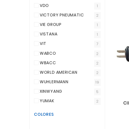
VDO
1
VICTORY PNEUMATIC
2
VIE GROUP
1
VISTANA
1
VIT
7
WABCO
2
WBACC
2
WORLD AMERICAN
2
WUHLERMANN
19
XINWYANG
5
YUMAK
2
CI
COLORES