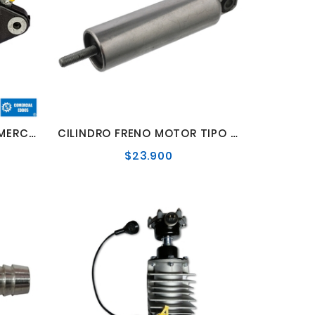
CILINDRO FRENO MOTOR MERCEDES BENZ OM-457/OM-501
CILINDRO FRENO MOTOR TIPO FORD CARGO - MERCEDES BENZ
$23.900
o
Precio
al
normal