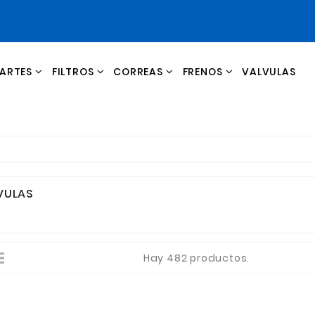
ARTES
FILTROS
CORREAS
FRENOS
VALVULAS
LIQUIDACIONES Y OFERTAS
CILINDRO EMBRAGUE Y FRENO
VULAS
Hay 482 productos.