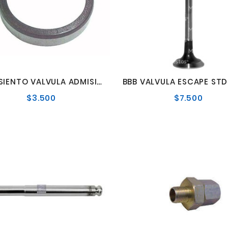
BBB ASIENTO VALVULA ADMISION STD OM-352
$3.500
$7.500
Precio
Precio
normal
norma