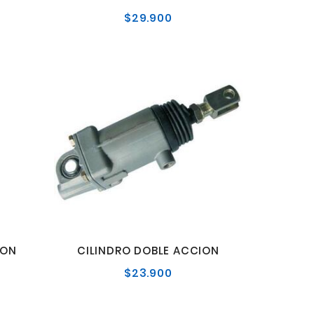
$29.900
o
Precio
al
normal
ION
CILINDRO DOBLE ACCION
$23.900
o
Precio
al
normal