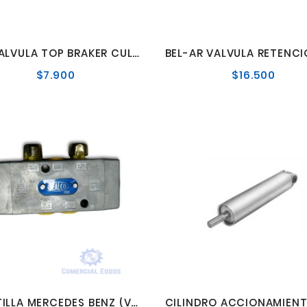
BBB VALVULA TOP BRAKER CULATIN 914-915-457 FREMO MOTOR
$7.900
$16.500
Precio
Preci
normal
norma
CAJETILLA MERCEDES BENZ (VALVULA CONTROL)