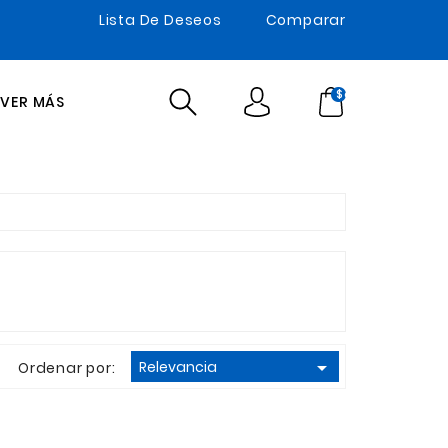
Lista De Deseos
Comparar
$cart.TotalItem
VER MÁS

Relevancia
Ordenar por: