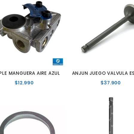
LE MANGUERA AIRE AZUL
$12.990
$37.900
Precio
Preci
normal
norm