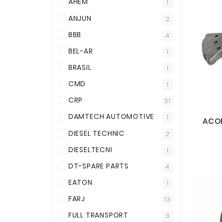
AHEM
1
ANJUN
2
BBB
4
BEL-AR
1
BRASIL
1
CMD
1
CRP
31
DAMTECH AUTOMOTIVE
1
ACOP
DIESEL TECHNIC
2
DIESELTECNI
1
DT-SPARE PARTS
4
EATON
1
FARJ
13
FULL TRANSPORT
3