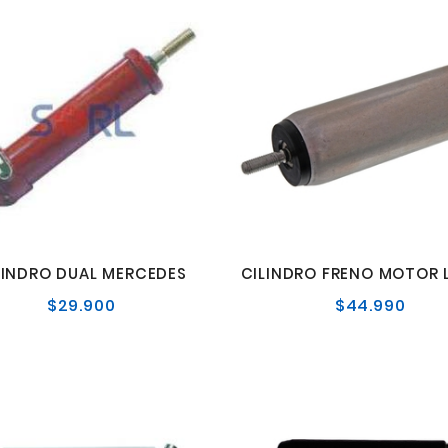
LINDRO DUAL MERCEDES
$29.900
$44.990
Precio
Preci
normal
norm