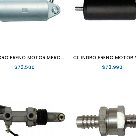
CILINDRO FRENO MOTOR MERCEDES BENZ AXOR/ACTROS MP4/MP5 OM-457
$73.500
$73.990
Precio
Preci
normal
norm