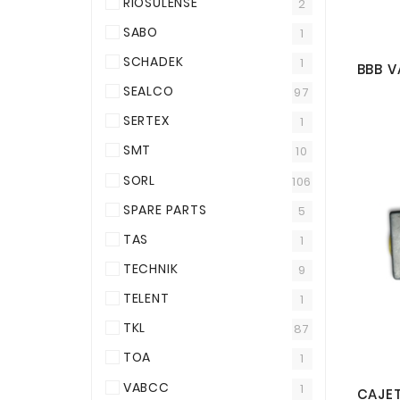
RIOSULENSE
2
SABO
1
SCHADEK
1
SEALCO
97
SERTEX
1
SMT
10
SORL
106
SPARE PARTS
5
TAS
1
TECHNIK
9
TELENT
1
TKL
87
TOA
1
VABCC
1