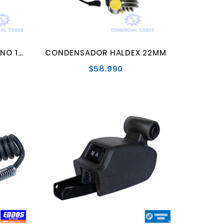
CMD VALVULA ANTIRETORNO 10MM
CONDENSADOR HALDEX 22MM
$58.990
o
Precio
l
normal