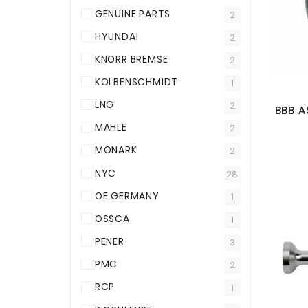
GENUINE PARTS
2
HYUNDAI
2
KNORR BREMSE
2
KOLBENSCHMIDT
1
LNG
2
MAHLE
2
MONARK
2
NYC
28
OE GERMANY
1
OSSCA
1
PENER
3
PMC
2
RCP
1