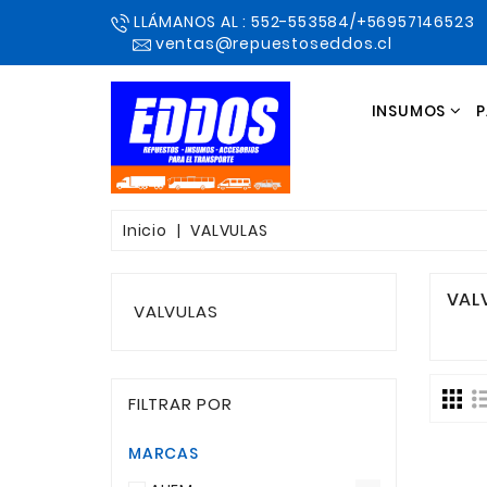
LLÁMANOS AL : 552-553584/+56957146523
ventas@repuestoseddos.cl
INSUMOS
P
Inicio
VALVULAS
VAL
VALVULAS
FILTRAR POR
MARCAS