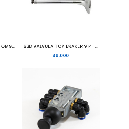
BBB VALVULA ESCAPE STD OM904 (04 3847-ECB)
BBB VALVULA TOP BRAKER 914-915-457 FREMO MOTOR
$6.000
Precio
l
normal