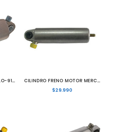
CILINDRO FRENO MOTOR LO-914
CILINDRO FRENO MOTOR MERCEDES BENZ
$29.990
o
Precio
al
normal