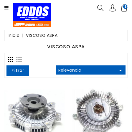
CATEGORY
$ca
INSUMOS
PARTES
Inicio
VISCOSO ASPA
FILTROS
VISCOSO ASPA
CORREAS

Relevancia
FRENOS
Filtrar
VALVULAS
OTROS