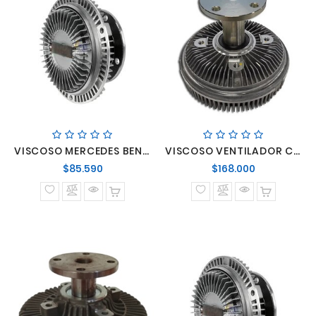
VISCOSO MERCEDES BENZ LO-914 (9042001122)
VISCOSO VENTILADOR CUELLO LARGO 1721/1418
Precio
Precio
$85.590
$168.000
normal
normal