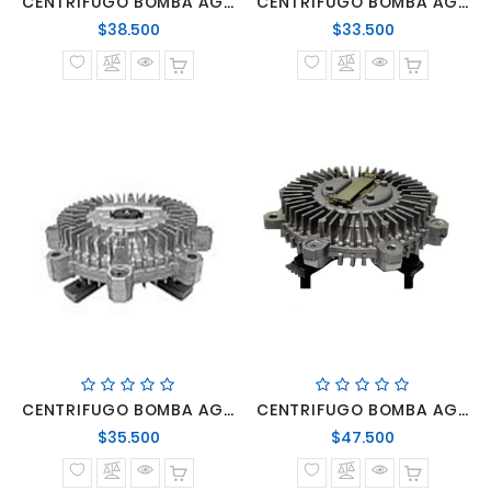
CENTRIFUGO BOMBA AGUA HYUNDAI H100 93-04
CENTRIFUGO BOMBA AGUA NKR 85>98 2.8 LUV 95>04 2.5-2.8 DIESEL
Precio
Precio
$38.500
$33.500
normal
normal
CENTRIFUGO BOMBA AGUA NPR 4.8 S/TURBO
CENTRIFUGO BOMBA AGUA NPR 94>98 4.3 4HF1
Precio
Precio
$35.500
$47.500
normal
normal