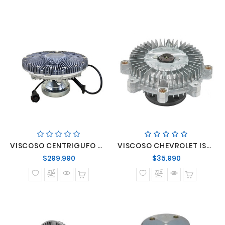
VISCOSO CENTRIGUFO VOLVO FH FM ELECTRICO
VISCOSO CHEVROLET ISUZU NHR NKR 3.1 AÑO 99-> MOTOR 4JG2
Precio
Precio
$299.990
$35.990
normal
normal