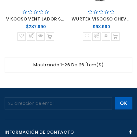
VISCOSO VENTILADOR SCANIA R360/R380/R400/R420 SERIE 4 BASE 6 PERNOS ANCHO 218 ALTO 162
WURTEX VISCOSO CHEVROLET ISUZU NKR/LUV/DMAX MOTOR 4JJ1 2.5
Precio
Precio
$287.990
$63.990
normal
normal
Mostrando 1-26 De 26 Ítem(s)
INFORMACIÓN DE CONTACTO