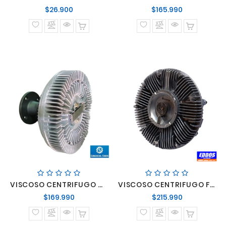
Precio
Precio
$26.900
$165.990
normal
normal
VISCOSO CENTRIFUGO ASPA MERCEDES BENZ LO-916 OM-924 REF. T1581002
VISCOSO CENTRIFUGO FORD CARGO MOTORES CUMMINS 6 PERNOS
Precio
Precio
$169.990
$215.990
normal
normal