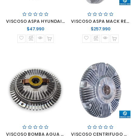
VISCOSO ASPA HYUNDAI PORTER II 05>21/H-1 05..07->/KIA PREGIO 05->/ D4BH- REF. CENTRIFUGO BOMA AGUA
VISCOSO ASPA MACK REF. 196753
Precio
Precio
$47.990
$257.990
normal
normal
VISCOSO BOMBA AGUA MERCEDES BENZ SPRINTER 313-413 MOTOR 611
VISCOSO CENTRIFUGO 4 PERNOS FORD CARGO VW