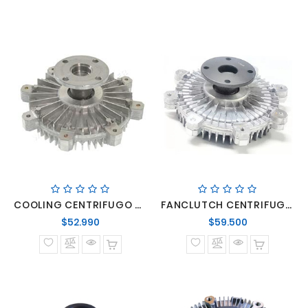
COOLING CENTRIFUGO BOMBA AGUA PORTER 97>GALLOPER II
FANCLUTCH CENTRIFUGO BOMBA AGUA H1 NEW 2012->PORTER II 2012->/FRONTIER 2012->/SORENTO
Precio
Precio
$52.990
$59.500
normal
normal