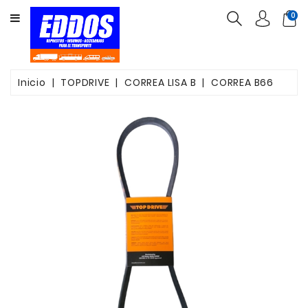
CATEGORY
0
INSUMOS
PARTES
Inicio
TOPDRIVE
CORREA LISA B
CORREA B66
FILTROS
CORREAS
FRENOS
VALVULAS
OTROS