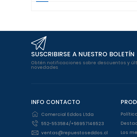
SUSCRIBIRSE A NUESTRO BOLETÍN
Obtén notificaciones sobre descuentos y úl
novedades
INFO CONTACTO
PRO
Políti
Comercial Eddos Ltda
Desta
552-553584/+56957146523
Los me
ventas@repuestoseddos.cl