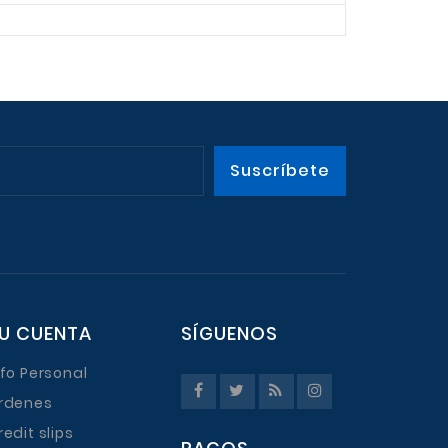
U CUENTA
SÍGUENOS
nfo Personal
rdenes
redit slips