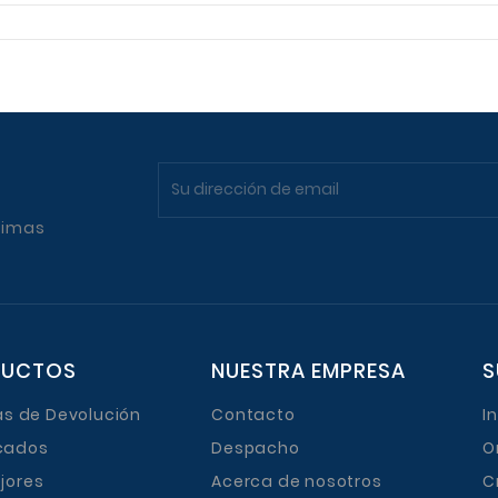
timas
DUCTOS
NUESTRA EMPRESA
S
cas de Devolución
Contacto
I
cados
Despacho
O
jores
Acerca de nosotros
C