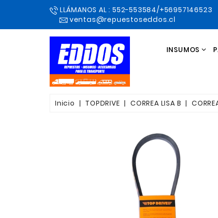
LLÁMANOS AL : 552-553584/+56957146523
ventas@repuestoseddos.cl
INSUMOS
P
Inicio
TOPDRIVE
CORREA LISA B
CORREA