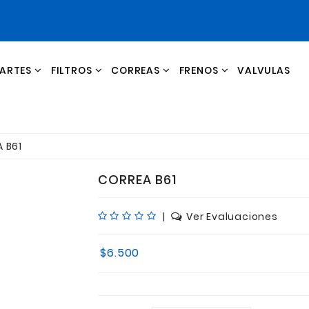
ARTES
FILTROS
CORREAS
FRENOS
VALVULAS
LIQUIDACIONES Y OFERTAS
CILINDRO EMBRAGUE Y FRENO
 B61
CORREA B61
|
Ver Evaluaciones
$6.500