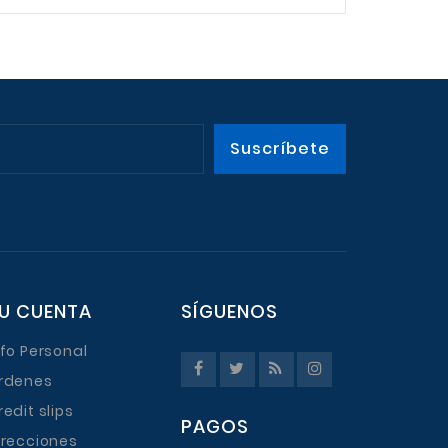
U CUENTA
SÍGUENOS
nfo Personal
rdenes
redit slips
PAGOS
irecciones