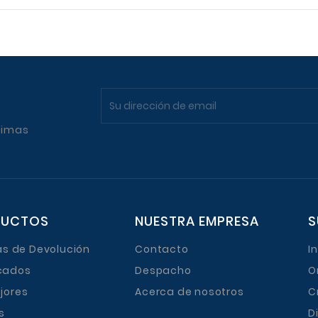
timas
DUCTOS
NUESTRA EMPRESA
S
cas de Devolución
Contacto
I
cados
Despacho
O
jores
Acerca de nosotros
C
s
D