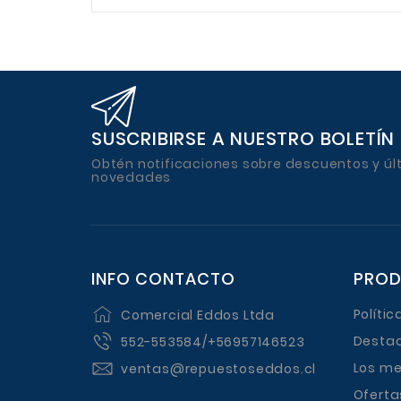
SUSCRIBIRSE A NUESTRO BOLETÍN
Obtén notificaciones sobre descuentos y úl
novedades
INFO CONTACTO
PRO
Políti
Comercial Eddos Ltda
Desta
552-553584/+56957146523
Los me
ventas@repuestoseddos.cl
Oferta