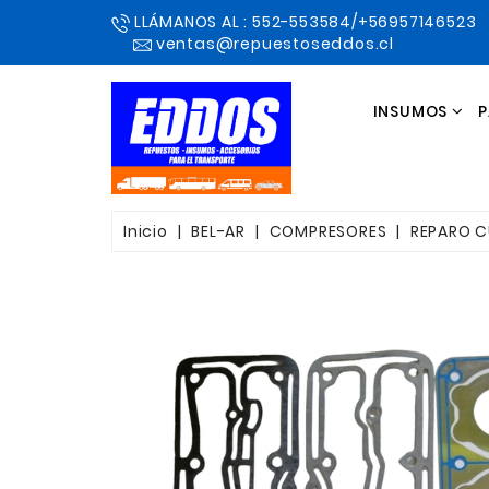
LLÁMANOS AL : 552-553584/+56957146523
ventas@repuestoseddos.cl
INSUMOS
P
Inicio
BEL-AR
COMPRESORES
REPARO C