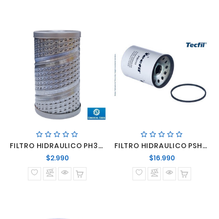
FILTRO HIDRAULICO PH346 = H601/4
FILTRO HIDRAULICO PSH111 / W1338 / LF680
Precio
Precio
$2.990
$16.990
normal
normal