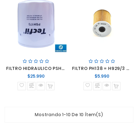
FILTRO HIDRAULICO PSH173 = W9023/1 = W930/14 CAJA CAMBIO SCANIA S-4
FILTRO PH138 = H929/3 RETARDADOR SCANIA
Precio
Precio
$25.990
$5.990
normal
normal
Mostrando 1-10 De 10 Ítem(s)