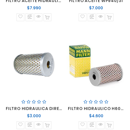
FILTRO ACEITE HIDRAULICO PEH314 CAJA CAMBIO VOLVO FH12 2004-> RENAULT
FILTRO ACEITE WP940/31
Precio
Precio
$7.990
$7.000
normal
normal
FILTRO HIDRAULICA DIRECC M.BENZ H601/4
FILTRO HIDRAULICO H601/4
Precio
Precio
$3.000
$4.600
normal
normal