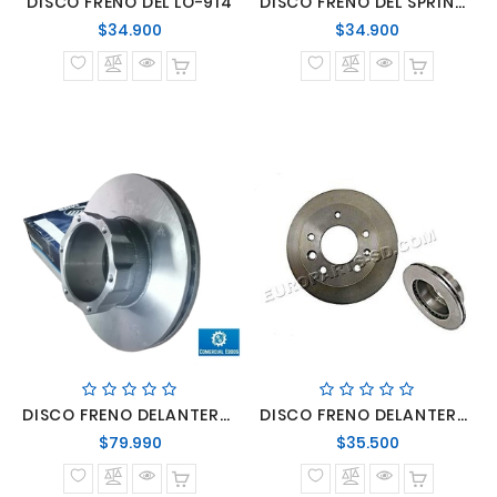
DISCO FRENO DEL LO-914
DISCO FRENO DEL SPRINTER 315
Precio
Precio
$34.900
$34.900
normal
normal
DISCO FRENO DELANTERO MERCEDES BENZ ACCELO LO-916
DISCO FRENO DELANTERO SPRINTER 312-313-413
Precio
Precio
$79.990
$35.500
normal
normal