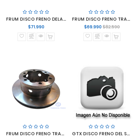
FRUM DISCO FRENO DELANTERO MERCEDES BENZ 712 812 814
FRUM DISCO FRENO TRASERO MERCEDES BENZ LO-916
Precio
Precio
Precio
$71.990
$69.990
$82.590
normal
normal
FRUM DISCO FRENO TRASERO SPRINTER 413
GTX DISCO FRENO DEL SPRINTER 315-415-515