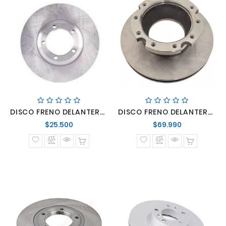
DISCO FRENO DELANTERO VENTILADO H100 93> 1TON/PORTER 96> (chasis Con Bandeja) D4B#/4G64B
DISCO FRENO DELANTERO VENTILADO HD COUNTY
Precio
Precio
$25.500
$69.990
normal
normal