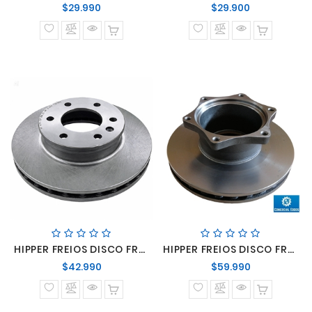
Precio
Precio
$29.990
$29.900
normal
normal
HIPPER FREIOS DISCO FRENO DELANTERO SPRINTER 415/515/516
HIPPER FREIOS DISCO FRENO TRASERO MERCEDES BENZ LO-914 915
Precio
Precio
$42.990
$59.990
normal
normal