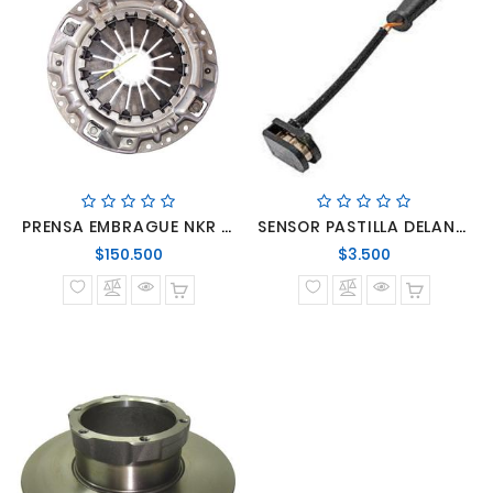
PRENSA EMBRAGUE NKR 07> 3.0-4.8 Plato Sobresaliente NKR 07->...3.0 303X189X350
SENSOR PASTILLA DELANTERA SPRINTER 515
Precio
Precio
$150.500
$3.500
normal
normal