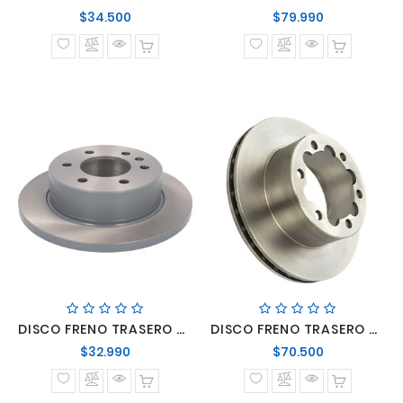
Precio
Precio
$34.500
$79.990
normal
normal
DISCO FRENO TRASERO MERCEDES BENZ SPRINTER 311/314/413/416
DISCO FRENO TRASERO MERCEDES BENZ SPRINTER 415/515/516/517/519
Precio
Precio
$32.990
$70.500
normal
normal