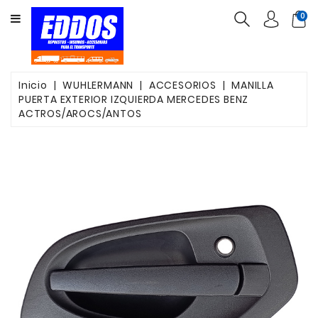
CATEGORY
0
INSUMOS
PARTES
Inicio
WUHLERMANN
ACCESORIOS
MANILLA
PUERTA EXTERIOR IZQUIERDA MERCEDES BENZ
FILTROS
ACTROS/AROCS/ANTOS
CORREAS
FRENOS
VALVULAS
OTROS