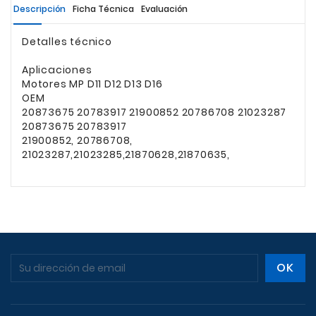
Descripción
Ficha Técnica
Evaluación
Detalles técnico
Aplicaciones
Motores MP D11 D12 D13 D16
OEM
20873675 20783917 21900852 20786708 21023287
20873675 20783917
21900852, 20786708,
21023287,21023285,21870628,21870635,