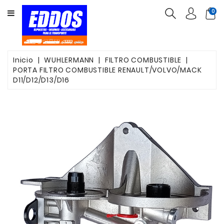
CATEGORY
0
INSUMOS
PARTES
Inicio
WUHLERMANN
FILTRO COMBUSTIBLE
PORTA FILTRO COMBUSTIBLE RENAULT/VOLVO/MACK
FILTROS
D11/D12/D13/D16
CORREAS
FRENOS
VALVULAS
OTROS